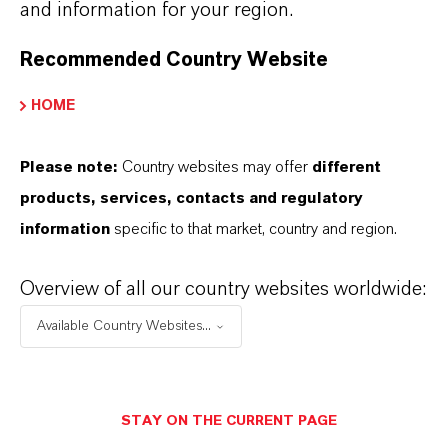
finden Sie gleich elf überzeugende Gründe, warum
and information for your region.
LANXESS der richtige Partner für Ihr Unternehmen
Recommended Country Website
ist.
HOME
IM MITTELPUNKT STEHEN SIE: UNSERE
KUNDINNEN UND KUNDEN!
Please note:
Country websites may offer
different
11 Gründe, warum LANXESS der richtige
products, services, contacts and regulatory
Partner für Ihr Unternehmen ist
information
specific to that market, country and region.
Overview of all our country websites worldwide:
Available Country Websites...
STAY ON THE CURRENT PAGE