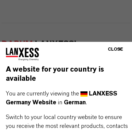
DARUM
LANXESS!
CLOSE
Als führendes Spezialchemieunternehmen bieten
wir weit mehr als nur hochwertige Produkte: Wir
A website for your country is
stehen für Zuverlässigkeit, Innovationskraft und
available
partnerschaftliches Denken. Im Mittelpunkt
You are currently viewing the
LANXESS
unseres Handelns stehen jedoch Sie: unsere
Germany Website
in
German
.
Kunden. Unsere Kunden profitieren von
maßgeschneiderten Lösungen, globaler Präsenz
Switch to your local country website to ensure
und einem tiefen Verständnis ihrer Märkte. Hier
you receive the most relevant products, contacts