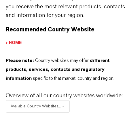
maßgeschneiderten Lösungen, globaler Präsenz
you receive the most relevant products, contacts
and information for your region.
und einem tiefen Verständnis ihrer Märkte. Hier
finden Sie gleich elf überzeugende Gründe, warum
Recommended Country Website
LANXESS der richtige Partner für Ihr Unternehmen
ist.
HOME
IM MITTELPUNKT STEHEN SIE: UNSERE
Please note:
Country websites may offer
different
KUNDINNEN UND KUNDEN!
products, services, contacts and regulatory
information
specific to that market, country and region.
11 Gründe, warum LANXESS der richtige
Partner für Ihr Unternehmen ist
Overview of all our country websites worldwide:
Available Country Websites...