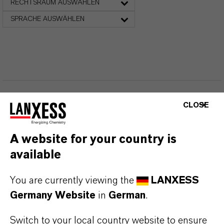
RECHTSRAUM AUSWÄHLEN
SPRACHE AUSWÄHLEN
CLOSE
DARUM
LANXESS!
A website for your country is
Als führendes Spezialchemieunternehmen bieten
available
wir weit mehr als nur hochwertige Produkte: Wir
stehen für Zuverlässigkeit, Innovationskraft und
You are currently viewing the
LANXESS
partnerschaftliches Denken. Im Mittelpunkt
Germany Website
in
German
.
unseres Handelns stehen jedoch Sie: unsere
Kunden. Unsere Kunden profitieren von
Switch to your local country website to ensure