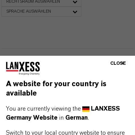
RECHTSRAUM AUSWÄHLEN
SPRACHE AUSWÄHLEN
CLOSE
DARUM
LANXESS!
A website for your country is
Als führendes Spezialchemieunternehmen bieten
available
wir weit mehr als nur hochwertige Produkte: Wir
stehen für Zuverlässigkeit, Innovationskraft und
You are currently viewing the
LANXESS
partnerschaftliches Denken. Im Mittelpunkt
Germany Website
in
German
.
unseres Handelns stehen jedoch Sie: unsere
Kunden. Unsere Kunden profitieren von
Switch to your local country website to ensure