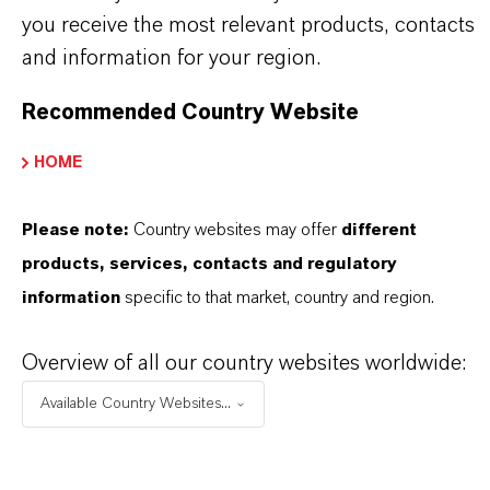
maßgeschneiderten Lösungen, globaler Präsenz
you receive the most relevant products, contacts
and information for your region.
und einem tiefen Verständnis ihrer Märkte. Hier
finden Sie gleich elf überzeugende Gründe, warum
Recommended Country Website
LANXESS der richtige Partner für Ihr Unternehmen
ist.
HOME
IM MITTELPUNKT STEHEN SIE: UNSERE
Please note:
Country websites may offer
different
KUNDINNEN UND KUNDEN!
products, services, contacts and regulatory
information
specific to that market, country and region.
11 Gründe, warum LANXESS der richtige
Partner für Ihr Unternehmen ist
Overview of all our country websites worldwide:
Available Country Websites...