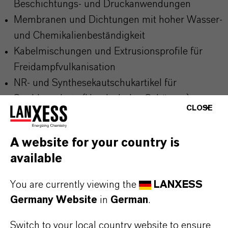
Beschichtungs- und Druckanwendungen
Membranen und Dichtungen mit hoher Wasser-
und Chemikalienbeständigkeit
Kabelmischungen und Extrusionsprofile für
Freidampfvulkanisation
NR- und Synthesekautschukartikel für
Strahlenschutz (Handschuhe, Schürzen)
CLOSE
A website for your country is
available
PRODUKTINFORMATIONEN
You are currently viewing the
LANXESS
Germany Website
in
German
.
Marke
RHENOGRAN®
Switch to your local country website to ensure