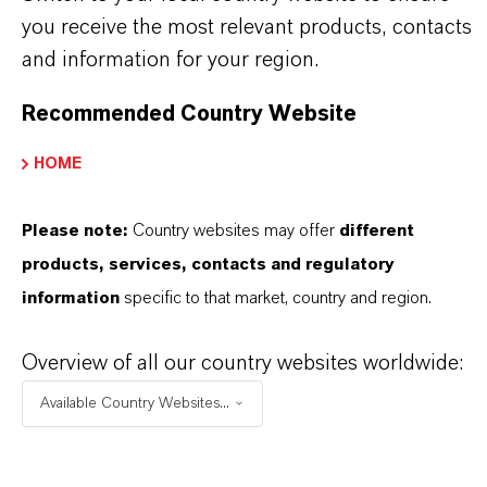
you receive the most relevant products, contacts
and information for your region.
PRODUKTANWENDUNGEN
Recommended Country Website
HOME
PRODUKTSYNONYME
Please note:
Country websites may offer
different
products, services, contacts and regulatory
PRODUKTDATENBLÄTTER
information
specific to that market, country and region.
Hier können die Produktdatenblätter
heruntergeladen werden.
Overview of all our country websites worldwide:
Nach Auswahl des Dropdowns erscheint ein
Available Country Websites...
Download-Link.