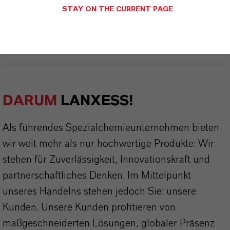
Momentan sind keine technischen Datenblätter für
STAY ON THE CURRENT PAGE
dieses Produkt vorhanden.
DARUM
LANXESS!
Als führendes Spezialchemieunternehmen bieten
wir weit mehr als nur hochwertige Produkte: Wir
stehen für Zuverlässigkeit, Innovationskraft und
partnerschaftliches Denken. Im Mittelpunkt
unseres Handelns stehen jedoch Sie: unsere
Kunden. Unsere Kunden profitieren von
maßgeschneiderten Lösungen, globaler Präsenz