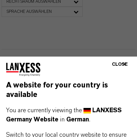
RECHTSRAUM AUSWÄHLEN
SPRACHE AUSWÄHLEN
CLOSE
DARUM
LANXESS!
A website for your country is
Als führendes Spezialchemieunternehmen bieten
available
wir weit mehr als nur hochwertige Produkte: Wir
stehen für Zuverlässigkeit, Innovationskraft und
You are currently viewing the
LANXESS
partnerschaftliches Denken. Im Mittelpunkt
Germany Website
in
German
.
unseres Handelns stehen jedoch Sie: unsere
Kunden. Unsere Kunden profitieren von
Switch to your local country website to ensure