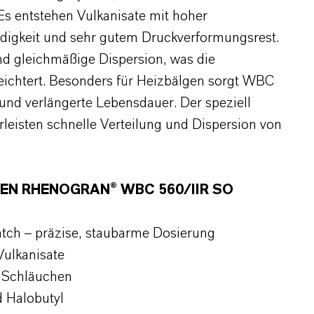
Es entstehen Vulkanisate mit hoher
igkeit und sehr gutem Druckverformungsrest.
d gleichmäßige Dispersion, was die
eichtert. Besonders für Heizbälgen sorgt WBC
nd verlängerte Lebensdauer. Der speziell
rleisten schnelle Verteilung und Dispersion von
EN RHENOGRAN® WBC 560/IIR SO
tch – präzise, staubarme Dosierung
Vulkanisate
d Schläuchen
d Halobutyl