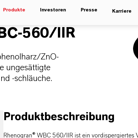
Produkte
Investoren
Presse
Karriere
C-560/IIR
lphenolharz/ZnO-
e ungesättigte
und -schläuche.
Produktbeschreibung
Rhenogran® WBC 560/IIR ist ein vordispergiertes