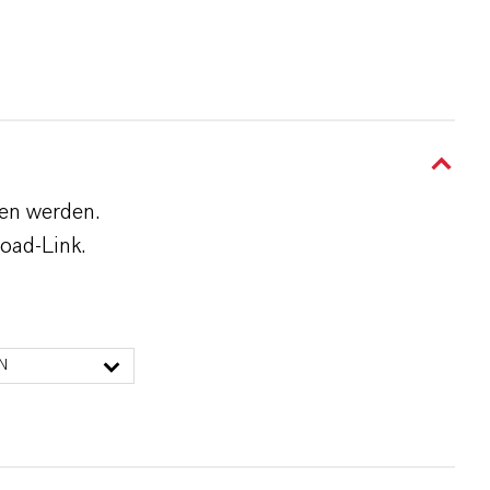
den werden.
oad-Link.
N