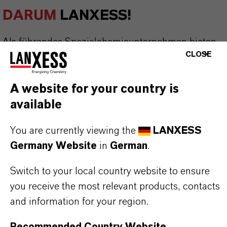
DARUM
LANXESS!
Als führendes Spezialchemieunternehmen bieten
CLOSE
wir weit mehr als nur hochwertige Produkte: Wir
stehen für Zuverlässigkeit, Innovationskraft und
A website for your country is
partnerschaftliches Denken. Im Mittelpunkt
available
unseres Handelns stehen jedoch Sie: unsere
Kunden. Unsere Kunden profitieren von
You are currently viewing the
LANXESS
maßgeschneiderten Lösungen, globaler Präsenz
Germany Website
in
German
.
und einem tiefen Verständnis ihrer Märkte. Hier
finden Sie gleich elf überzeugende Gründe, warum
Switch to your local country website to ensure
LANXESS der richtige Partner für Ihr Unternehmen
you receive the most relevant products, contacts
ist.
and information for your region.