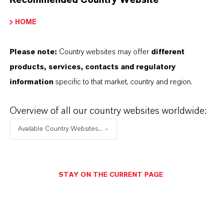
Recommended Country Website
IM MITTELPUNKT STEHEN SIE: UNSERE
KUNDINNEN UND KUNDEN!
HOME
11 Gründe, warum LANXESS der richtige
Please note:
Country websites may offer
different
Partner für Ihr Unternehmen ist
products, services, contacts and regulatory
information
specific to that market, country and region.
Overview of all our country websites worldwide:
Available Country Websites...
STAY ON THE CURRENT PAGE