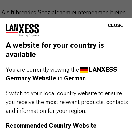
Als führendes Spezialchemieunternehmen bieten
wir weit mehr als nur hochwertige Produkte: Wir
CLOSE
stehen für Zuverlässigkeit, Innovationskraft und
partnerschaftliches Denken. Im Mittelpunkt
A website for your country is
unseres Handelns stehen jedoch Sie: unsere
available
Kunden. Unsere Kunden profitieren von
maßgeschneiderten Lösungen, globaler Präsenz
You are currently viewing the
LANXESS
und einem tiefen Verständnis ihrer Märkte. Hier
Germany Website
in
German
.
finden Sie gleich elf überzeugende Gründe, warum
Switch to your local country website to ensure
LANXESS der richtige Partner für Ihr Unternehmen
you receive the most relevant products, contacts
ist.
and information for your region.
IM MITTELPUNKT STEHEN SIE: UNSERE
Recommended Country Website
KUNDINNEN UND KUNDEN!