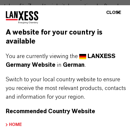
stehen für Zuverlässigkeit, Innovationskraft und
CLOSE
partnerschaftliches Denken. Im Mittelpunkt
unseres Handelns stehen jedoch Sie: unsere
A website for your country is
Kunden. Unsere Kunden profitieren von
available
maßgeschneiderten Lösungen, globaler Präsenz
und einem tiefen Verständnis ihrer Märkte. Hier
You are currently viewing the
LANXESS
finden Sie gleich elf überzeugende Gründe, warum
Germany Website
in
German
.
LANXESS der richtige Partner für Ihr Unternehmen
ist.
Switch to your local country website to ensure
you receive the most relevant products, contacts
IM MITTELPUNKT STEHEN SIE: UNSERE
and information for your region.
KUNDINNEN UND KUNDEN!
Recommended Country Website
11 Gründe, warum LANXESS der richtige
HOME
Partner für Ihr Unternehmen ist