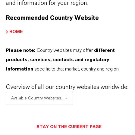
finden Sie gleich elf überzeugende Gründe, warum
and information for your region.
LANXESS der richtige Partner für Ihr Unternehmen
Recommended Country Website
ist.
HOME
IM MITTELPUNKT STEHEN SIE: UNSERE
KUNDINNEN UND KUNDEN!
Please note:
Country websites may offer
different
11 Gründe, warum LANXESS der richtige
products, services, contacts and regulatory
Partner für Ihr Unternehmen ist
information
specific to that market, country and region.
Overview of all our country websites worldwide:
Available Country Websites...
STAY ON THE CURRENT PAGE