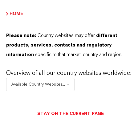
unseres Handelns stehen jedoch Sie: unsere
HOME
Kunden. Unsere Kunden profitieren von
maßgeschneiderten Lösungen, globaler Präsenz
und einem tiefen Verständnis ihrer Märkte. Hier
Please note:
Country websites may offer
different
finden Sie gleich elf überzeugende Gründe, warum
products, services, contacts and regulatory
LANXESS der richtige Partner für Ihr Unternehmen
information
specific to that market, country and region.
ist.
Overview of all our country websites worldwide:
IM MITTELPUNKT STEHEN SIE: UNSERE
Available Country Websites...
KUNDINNEN UND KUNDEN!
11 Gründe, warum LANXESS der richtige
Partner für Ihr Unternehmen ist
STAY ON THE CURRENT PAGE