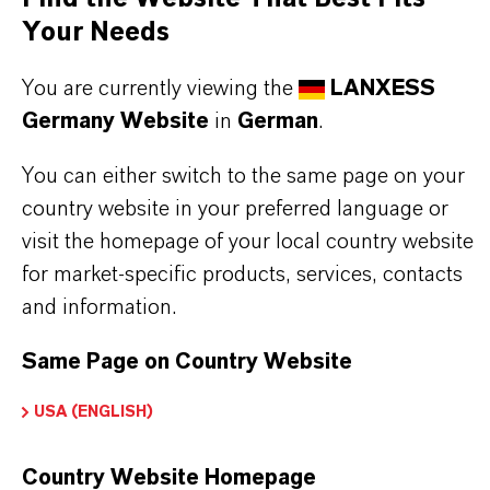
Bitte melden Sie sich an oder registrieren Sie
Your Needs
sich, um Zugriff auf die Inhalte zu erhalten.
You are currently viewing the
LANXESS
ANMELDUNG FÜR DEN GESCHÜTZTEN BEREICH
Germany Website
in
German
.
You can either switch to the same page on your
country website in your preferred language or
visit the homepage of your local country website
for market-specific products, services, contacts
and information.
DARUM
LANXESS!
Same Page on Country Website
Als führendes Spezialchemieunternehmen bieten
wir weit mehr als nur hochwertige Produkte: Wir
USA (ENGLISH)
stehen für Zuverlässigkeit, Innovationskraft und
partnerschaftliches Denken. Im Mittelpunkt
Country Website Homepage