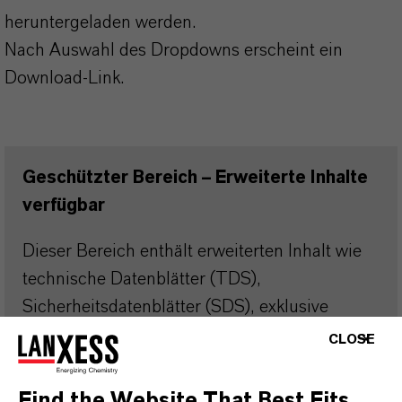
heruntergeladen werden.
Nach Auswahl des Dropdowns erscheint ein
Download-Link.
Geschützter Bereich – Erweiterte Inhalte
verfügbar
Dieser Bereich enthält erweiterten Inhalt wie
technische Datenblätter (TDS),
Sicherheitsdatenblätter (SDS), exklusive
Downloads oder weiterführende
CLOSE
Informationen.
Find the Website That Best Fits