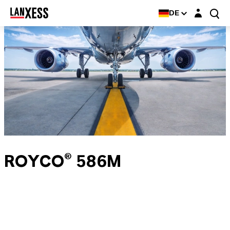
Login-Maske
DE
ROYCO® 586M