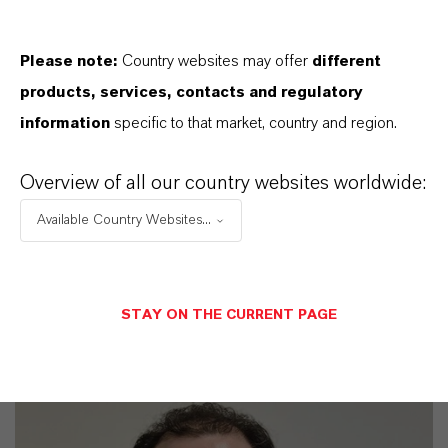
Please note:
Country websites may offer
different
products, services, contacts and regulatory
Kaufmännischer Kontakt
information
specific to that market, country and region.
Erika Marshall
Overview of all our country websites worldwide:
Pittsburgh
Available Country Websites...
+1 412 463 9270
NACHRICHT SENDEN
STAY ON THE CURRENT PAGE