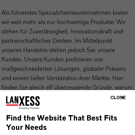
Als führendes Spezialchemieunternehmen bieten
wir weit mehr als nur hochwertige Produkte: Wir
stehen für Zuverlässigkeit, Innovationskraft und
partnerschaftliches Denken. Im Mittelpunkt
unseres Handelns stehen jedoch Sie: unsere
Kunden. Unsere Kunden profitieren von
maßgeschneiderten Lösungen, globaler Präsenz
und einem tiefen Verständnis ihrer Märkte. Hier
finden Sie gleich elf überzeugende Gründe, warum
LANXESS der richtige Partner für Ihr Unternehmen
CLOSE
ist.
Find the Website That Best Fits
IM MITTELPUNKT STEHEN SIE: UNSERE
Your Needs
KUNDINNEN UND KUNDEN!