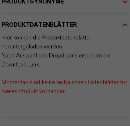
PRODUKTSYNONYME
PRODUKTDATENBLÄTTER
Hier können die Produktdatenblätter
heruntergeladen werden.
Nach Auswahl des Dropdowns erscheint ein
Download-Link.
Momentan sind keine technischen Datenblätter für
dieses Produkt vorhanden.