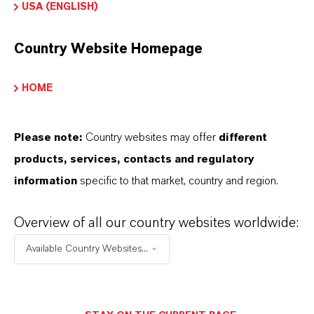
USA (ENGLISH)
Tasch
Köln
Country Website Homepage
+49 221 8885 7969
HOME
NACHRICHT SENDEN
Please note:
Country websites may offer
different
products, services, contacts and regulatory
information
specific to that market, country and region.
Overview of all our country websites worldwide:
Available Country Websites...