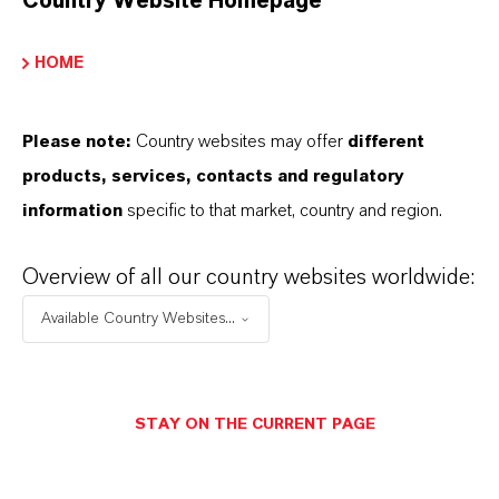
Country Website Homepage
HOME
Please note:
Country websites may offer
different
products, services, contacts and regulatory
information
specific to that market, country and region.
Overview of all our country websites worldwide:
Kaufmännischer Kontakt
Available Country Websites...
Jens Pfaffmann
Köln
STAY ON THE CURRENT PAGE