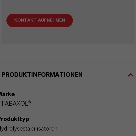
KONTAKT AUFNEHMEN
PRODUKTINFORMATIONEN
Marke
STABAXOL®
Produkttyp
ydrolysestabilisatoren