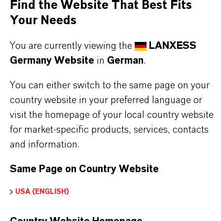
Find the Website That Best Fits
und einem tiefen Verständnis ihrer Märkte. Hier
Your Needs
finden Sie gleich elf überzeugende Gründe, warum
LANXESS der richtige Partner für Ihr Unternehmen
You are currently viewing the
LANXESS
ist.
Germany Website
in
German
.
IM MITTELPUNKT STEHEN SIE: UNSERE
You can either switch to the same page on your
KUNDINNEN UND KUNDEN!
country website in your preferred language or
visit the homepage of your local country website
11 Gründe, warum LANXESS der richtige
for market-specific products, services, contacts
Partner für Ihr Unternehmen ist
and information.
Same Page on Country Website
USA (ENGLISH)