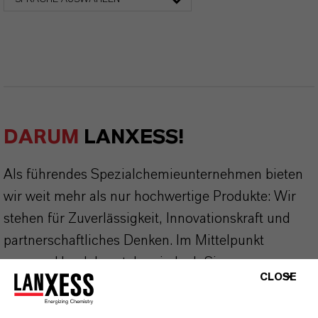
DARUM
LANXESS!
Als führendes Spezialchemieunternehmen bieten
wir weit mehr als nur hochwertige Produkte: Wir
stehen für Zuverlässigkeit, Innovationskraft und
partnerschaftliches Denken. Im Mittelpunkt
unseres Handelns stehen jedoch Sie: unsere
CLOSE
Kunden. Unsere Kunden profitieren von
maßgeschneiderten Lösungen, globaler Präsenz