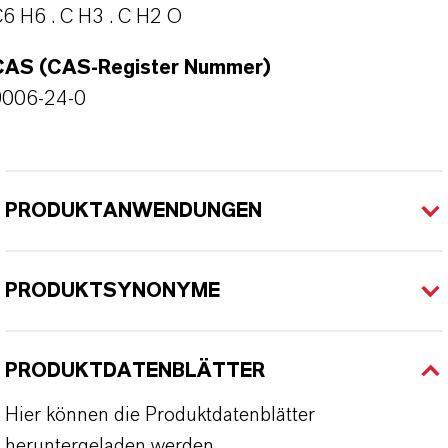
6 H6 . C H3 . C H2 O
CAS (CAS-Register Nummer)
9006-24-0
PRODUKTANWENDUNGEN
PRODUKTSYNONYME
PRODUKTDATENBLÄTTER
Hier können die Produktdatenblätter
heruntergeladen werden.