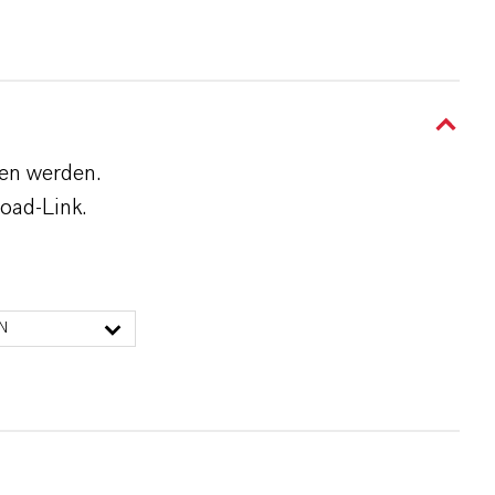
den werden.
oad-Link.
N