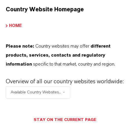
organischen Lösungsmitteln löslicher
Country Website Homepage
Farbstoff zur Einfärbung von Kunststoffen
mit einer hohen Hitzes...
HOME
Please note:
Country websites may offer
different
products, services, contacts and regulatory
information
specific to that market, country and region.
Overview of all our country websites worldwide:
Available Country Websites...
STAY ON THE CURRENT PAGE