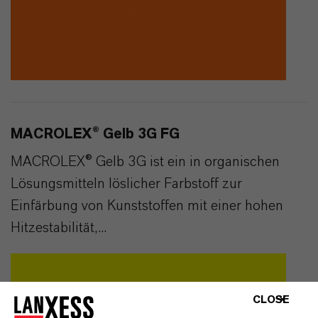
MACROLEX® Gelb 3G FG
MACROLEX® Gelb 3G ist ein in organischen
Lösungsmitteln löslicher Farbstoff zur
Einfärbung von Kunststoffen mit einer hohen
Hitzestabilität,...
CLOSE