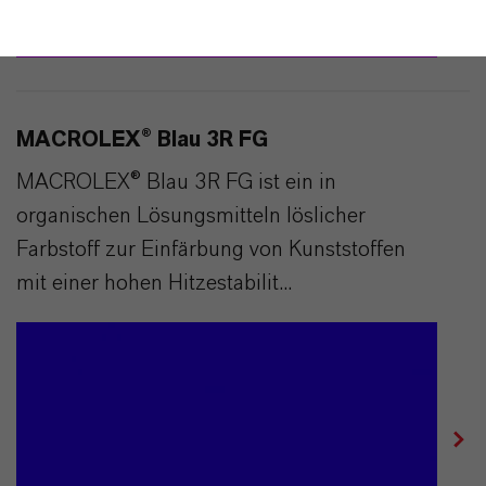
MACROLEX® Blau 3R FG
MACROLEX® Blau 3R FG ist ein in
organischen Lösungsmitteln löslicher
Farbstoff zur Einfärbung von Kunststoffen
mit einer hohen Hitzestabilit...