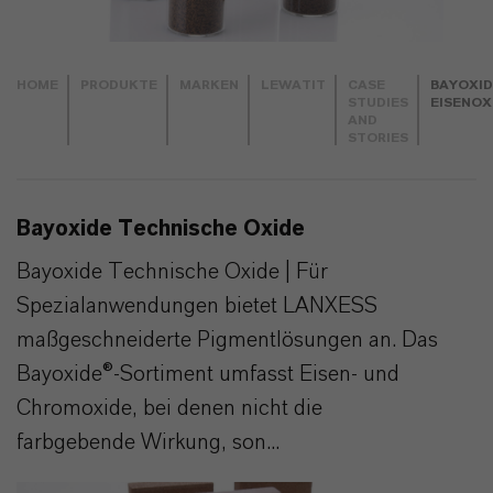
HOME
PRODUKTE
MARKEN
LEWATIT
CASE
BAYOXID
STUDIES
EISENOX
AND
STORIES
Bayoxide Technische Oxide
Bayoxide Technische Oxide | Für
Spezialanwendungen bietet LANXESS
maßgeschneiderte Pigmentlösungen an. Das
Bayoxide®-Sortiment umfasst Eisen- und
Chromoxide, bei denen nicht die
farbgebende Wirkung, son...