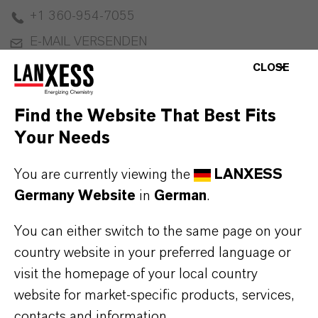
+1 360-954-7055
E-MAIL VERSENDEN
vCard henrunterladen
CLOSE
Find the Website That Best Fits
Pippine, Kelly
Your Needs
VP, Marketing & Technology
You are currently viewing the
LANXESS
Germany Website
in
German
.
+1 360-954-7053
E-MAIL VERSENDEN
You can either switch to the same page on your
vCard henrunterladen
country website in your preferred language or
visit the homepage of your local country
website for market-specific products, services,
contacts and information.