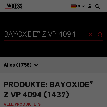
Login-Maske
DE
Alles (
1756
)
1756
PRODUKTE: BAYOXIDE®
1437
Z VP 4094 (1437)
96
ALLE PRODUKTE