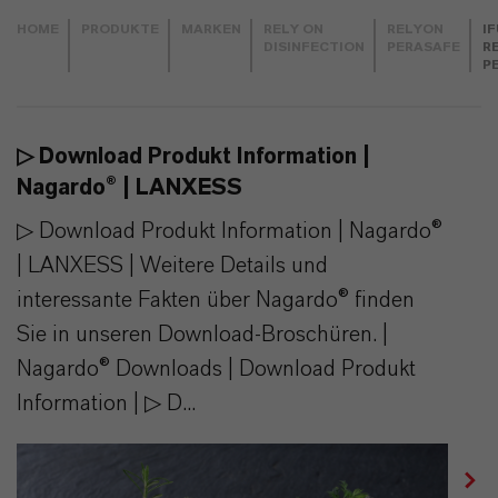
HOME
PRODUKTE
MARKEN
RELY ON
RELYON
I
DISINFECTION
PERASAFE
R
P
▷ Download Produkt Information |
Nagardo® | LANXESS
▷ Download Produkt Information | Nagardo®
| LANXESS | Weitere Details und
interessante Fakten über Nagardo® finden
Sie in unseren Download-Broschüren. |
Nagardo® Downloads | Download Produkt
Information | ▷ D...