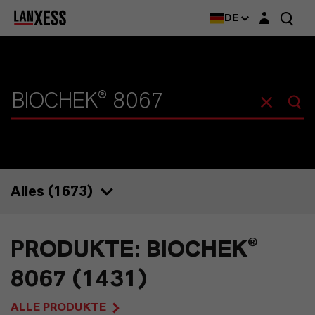
Login-Maske
DE
Alles (
1673
)
1673
PRODUKTE: BIOCHEK®
1431
8067 (1431)
50
ALLE PRODUKTE