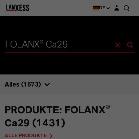
Login-Maske
DE
Alles (
1673
)
1673
PRODUKTE: FOLANX®
1431
Ca29 (1431)
50
ALLE PRODUKTE