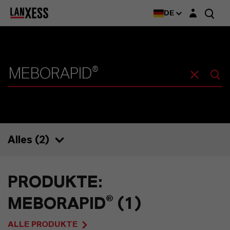
Login-Maske
DE
Alles (
2
)
2
PRODUKTE:
1
MEBORAPID® (1)
0
ALLE PRODUKTE