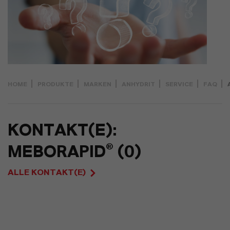
HOME
PRODUKTE
MARKEN
ANHYDRIT
SERVICE
FAQ
KONTAKT(E):
MEBORAPID® (0)
ALLE KONTAKT(E)