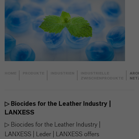
HOME
PRODUKTE
INDUSTRIEN
INDUSTRIELLE
ARO
ZWISCHENPRODUKTE
NET
▷ Biocides for the Leather Industry |
LANXESS
▷ Biocides for the Leather Industry |
LANXESS | Leder | LANXESS offers