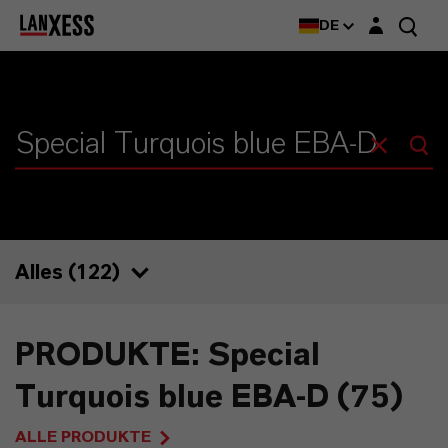
Login-Maske
DE
Alles (
122
)
122
PRODUKTE: Special
75
Turquois blue EBA-D (75)
19
ALLE PRODUKTE