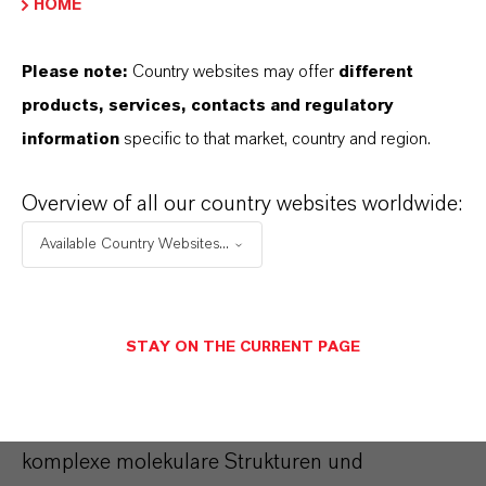
HOME
Please note:
Country websites may offer
different
products, services, contacts and regulatory
information
specific to that market, country and region.
Overview of all our country websites worldwide:
Kernkompetenzen in der
Available Country Websites...
Synthese von
Spezialchemikalien
STAY ON THE CURRENT PAGE
Spezialchemikalien zeichnen sich häufig durch
komplexe molekulare Strukturen und