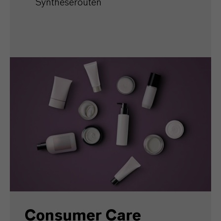
Syntheserouten
Consumer Care