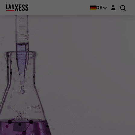
Login-Maske
DE