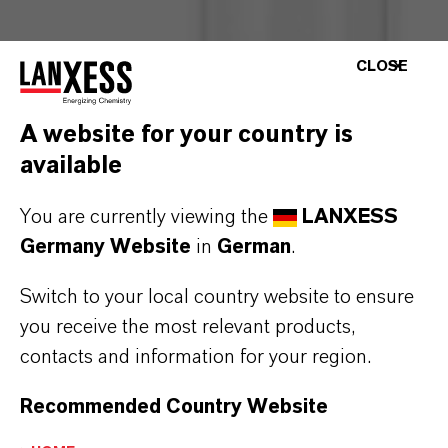
CLOSE
A website for your country is
available
Spezialchemikalien von
Saltigo: Top-Qualität und
You are currently viewing the
LANXESS
Germany Website
in
German
.
höchste Liefertreue
Switch to your local country website to ensure
you receive the most relevant products,
contacts and information for your region.
Recommended Country Website