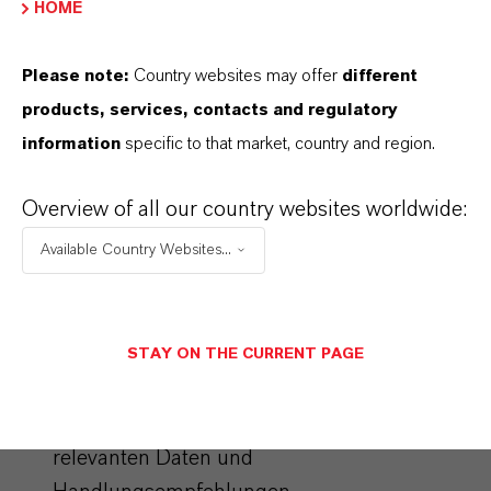
HOME
Erstchargenproduktion &
Please note:
Country websites may offer
different
Machbarkeitsbewertung kontinuierlicher
Prozessführung
products, services, contacts and regulatory
information
specific to that market, country and region.
Herstellung erster Produktchargen im
Labormaßstab basierend auf zuvor
Overview of all our country websites worldwide:
optimierten Prozessparametern
Available Country Websites...
Entwicklung und Validierung analytischer
Methoden zur gezielten
STAY ON THE CURRENT PAGE
Prozessüberwachung und -optimierung
Strukturierter Ergebnisbericht mit allen
relevanten Daten und