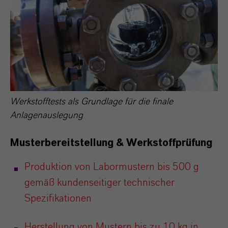
Werkstofftests als Grundlage für die finale
Anlagenauslegung
Musterbereitstellung & Werkstoffprüfung
Produktion von Labormustern bis 500
g
gem
äß
kundenseitiger technischer
Spezifikationen
Herstellung von Mustern bis zu 10
kg in