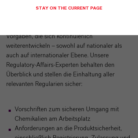
Sicherer Umgang mit chemischen Stoffen
STAY ON THE CURRENT PAGE
Als global agierendes Chemieunternehmen
unterliegt Saltigo einer Vielzahl gesetzlicher
Vorgaben, die sich kontinuierlich
weiterentwickeln – sowohl auf nationaler als
auch auf internationaler Ebene. Unsere
Regulatory-Affairs-Experten behalten den
Überblick und stellen die Einhaltung aller
relevanten Regularien sicher:
Vorschriften zum sicheren Umgang mit
Chemikalien am Arbeitsplatz
Anforderungen an die Produktsicherheit,