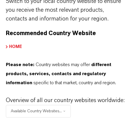
Switch to your local country website to ensure
you receive the most relevant products,
contacts and information for your region.
Recommended Country Website
HOME
Please note:
Country websites may offer
different
products, services, contacts and regulatory
information
specific to that market, country and region.
Overview of all our country websites worldwide:
Diese Grundlage prägt unser tägliches Handeln und
unsere Verpflichtung gegenüber unseren Kunden
Available Country Websites...
und Regulierungsbehörden