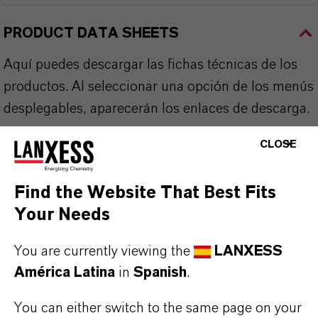
PRODUCT DATA SHEETS
Aquí puedes descargar las fichas técnicas de los
productos. Al seleccionar una opción de los menús
desplegables, aparecerán los enlaces de descarga.
CLOSE
Ficha técnica
SELECCIONA UN ÁREA JURÍDICA
Find the Website That Best Fits
SELECCIONA EL IDIOMA
Your Needs
You are currently viewing the
LANXESS
América Latina
in
Spanish
.
You can either switch to the same page on your