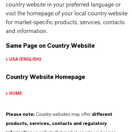
country website in your preferred language or
visit the homepage of your local country website
for market-specific products, services, contacts
and information.
Contacto comercial
Same Page on Country Website
Simon Höwedes
USA (ENGLISH)
Köln
Country Website Homepage
+49 221 8885 3325
HOME
ENVIAR UN MENSAJE
Please note:
Country websites may offer
different
products, services, contacts and regulatory