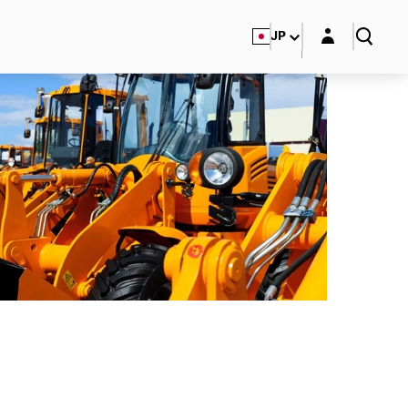
Login layer
JP