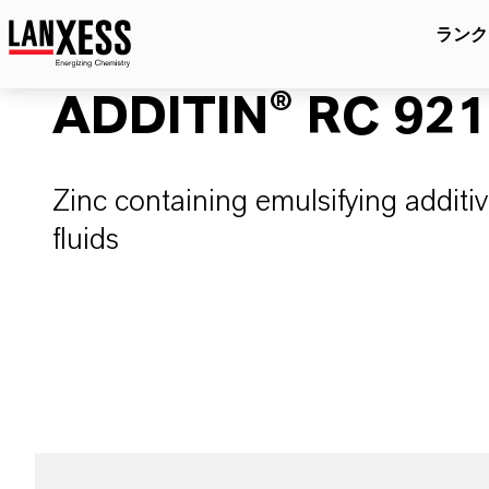
ランク
ADDITIN® RC 92
Zinc containing emulsifying additi
fluids