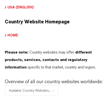
USA (ENGLISH)
Country Website Homepage
HOME
Please note:
Country websites may offer
different
products, services, contacts and regulatory
information
specific to that market, country and region.
Overview of all our country websites worldwide:
Commercial Contact
Available Country Websites...
Patrick Wikenhauser
Köln