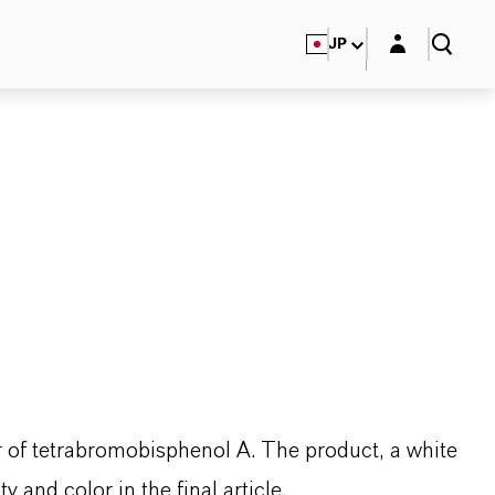
Login layer
JP
 of tetrabromobisphenol A. The product, a white
y and color in the final article.