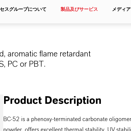
セスグループについて
製品及びサービス
メディア
d, aromatic flame retardant
S, PC or PBT.
Product Description
BC-52 is a phenoxy-terminated carbonate oligomer
powder, offers excellent thermal stability, UV stabilit