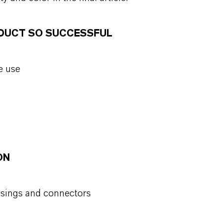
RODUCT SO SUCCESSFUL
e use
ON
ousings and connectors