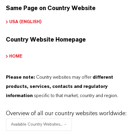
Same Page on Country Website
USA (ENGLISH)
Commercial Contact
Country Website Homepage
Patrick Wikenhauser
Köln
HOME
Please note:
Country websites may offer
different
メッセージを送信
products, services, contacts and regulatory
information
specific to that market, country and region.
Overview of all our country websites worldwide:
Technical Contact
Available Country Websites...