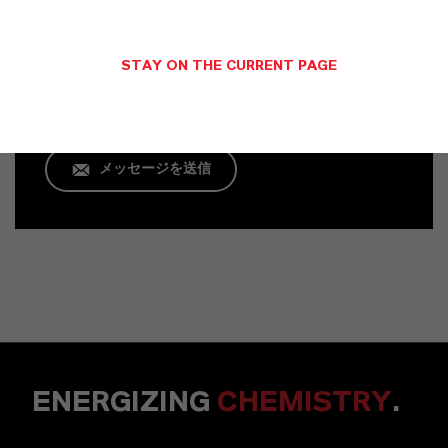
Dr. Michaela Meiers
Köln
STAY ON THE CURRENT PAGE
+49 621 8907 757
メッセージを送信
ENERGIZING
CHEMISTRY
.