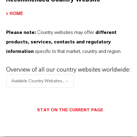
法分野を選択してください
言語を選択
HOME
Please note:
Country websites may offer
different
products, services, contacts and regulatory
information
specific to that market, country and region.
Overview of all our country websites worldwide:
Available Country Websites...
Commercial Contact
Mara Götzl
STAY ON THE CURRENT PAGE
Köln