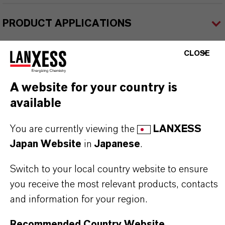
PRODUCT APPLICATIONS
CLOSE
PRODUCT SYNONYMS
A website for your country is
available
PRODUCT DATA SHEETS
こちらから製品のデータシートをダウンロード
You are currently viewing the
LANXESS
できます。ドロップダウンメニューから項目を
Japan Website
in
Japanese
.
選択すると、ダウンロードリンクが表示されま
Switch to your local country website to ensure
す。
you receive the most relevant products, contacts
and information for your region.
Technical Data Sheet
Recommended Country Website