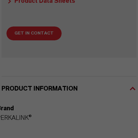
Product Data Sheets
GET IN CONTACT
PRODUCT INFORMATION
Brand
PERKALINK®