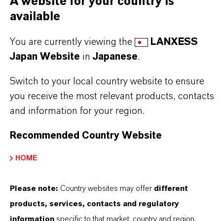
A website for your country is
こちらから製品のデータシートをダウンロード
available
できます。ドロップダウンメニューから項目を
選択すると、ダウンロードリンクが表示されま
You are currently viewing the
LANXESS
す。
Japan Website
in
Japanese
.
TDS Empty
Switch to your local country website to ensure
you receive the most relevant products, contacts
and information for your region.
Recommended Country Website
HOME
Please note:
Country websites may offer
different
Commercial Contact
products, services, contacts and regulatory
Vehbi Emre Ekici
information
specific to that market, country and region.