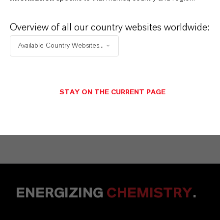
Mannheim
Overview of all our country websites worldwide:
Available Country Websites...
+49 6218907254
メッセージを送信
STAY ON THE CURRENT PAGE
ENERGIZING
CHEMISTRY
.