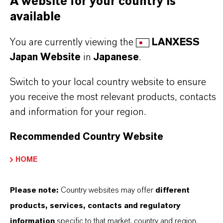
A website for your country is
こちらから製品のデータシートをダウンロード
available
できます。ドロップダウンメニューから項目を
選択すると、ダウンロードリンクが表示されま
You are currently viewing the
LANXESS
す。
Japan Website
in
Japanese
.
TDS Empty
Switch to your local country website to ensure
you receive the most relevant products, contacts
and information for your region.
Recommended Country Website
HOME
Please note:
Country websites may offer
different
Commercial Contact
products, services, contacts and regulatory
Vehbi Emre Ekici
information
specific to that market, country and region.