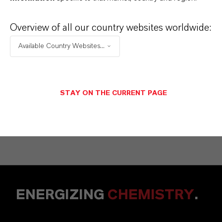
Mannheim
Overview of all our country websites worldwide:
Available Country Websites...
+49 6218907254
メッセージを送信
STAY ON THE CURRENT PAGE
ENERGIZING
CHEMISTRY
.