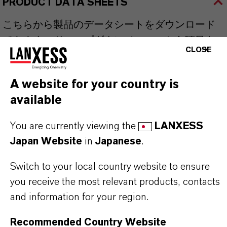
PRODUCT DATA SHEETS
こちらから製品のデータシートをダウンロード
できます。ドロップダウンメニューから項目を
CLOSE
選択すると、ダウンロードリンクが表示されま
す。
A website for your country is
available
TDS Empty
You are currently viewing the
LANXESS
Japan Website
in
Japanese
.
Switch to your local country website to ensure
you receive the most relevant products, contacts
and information for your region.
Recommended Country Website