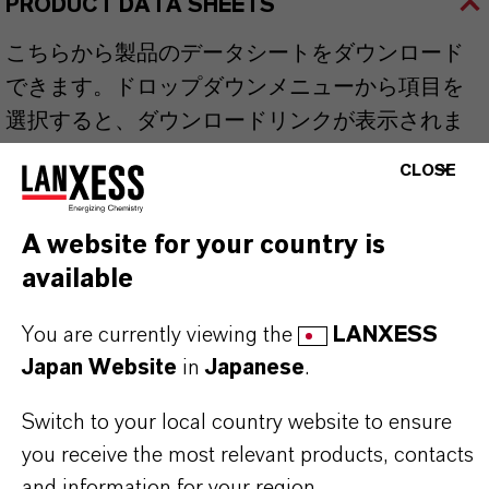
PRODUCT DATA SHEETS
こちらから製品のデータシートをダウンロード
できます。ドロップダウンメニューから項目を
選択すると、ダウンロードリンクが表示されま
す。
CLOSE
Technical Data Sheet
A website for your country is
available
法分野を選択してください
言語を選択
You are currently viewing the
LANXESS
Japan Website
in
Japanese
.
Switch to your local country website to ensure
you receive the most relevant products, contacts
and information for your region.