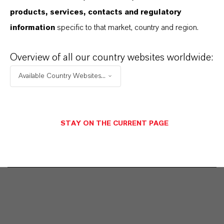
products, services, contacts and regulatory
information
specific to that market, country and region.
Commercial Contact
Vehbi Emre Ekici
Overview of all our country websites worldwide:
Available Country Websites...
Mannheim
+49 6218907254
STAY ON THE CURRENT PAGE
メッセージを送信