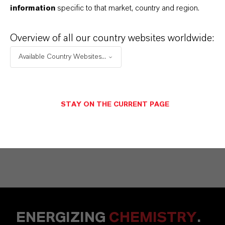
information
specific to that market, country and region.
Vehbi Emre Ekici
Overview of all our country websites worldwide:
Mannheim
Available Country Websites...
+49 6218907254
メッセージを送信
STAY ON THE CURRENT PAGE
ENERGIZING
CHEMISTRY
.