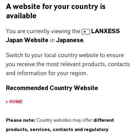
PRODUCT DATA SHEETS
A website for your country is
こちらから製品のデータシートをダウンロード
available
できます。ドロップダウンメニューから項目を
You are currently viewing the
LANXESS
選択すると、ダウンロードリンクが表示されま
Japan Website
in
Japanese
.
す。
Switch to your local country website to ensure
TDS Empty
you receive the most relevant products, contacts
and information for your region.
Recommended Country Website
HOME
Please note:
Country websites may offer
different
products, services, contacts and regulatory
Commercial Contact