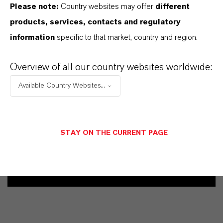
Please note:
Country websites may offer
different
products, services, contacts and regulatory
information
specific to that market, country and region.
Commercial Contact
Overview of all our country websites worldwide:
Vehbi Emre Ekici
Available Country Websites...
Mannheim
+49 6218907254
STAY ON THE CURRENT PAGE
メッセージを送信