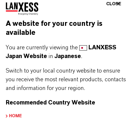
PRODUCT DATA SHEETS
CLOSE
こちらから製品のデータシートをダウンロード
できます。ドロップダウンメニューから項目を
A website for your country is
選択すると、ダウンロードリンクが表示されま
available
す。
You are currently viewing the
LANXESS
Japan Website
in
Japanese
.
Technical Data Sheet
Switch to your local country website to ensure
法分野を選択してください
you receive the most relevant products, contacts
言語を選択
and information for your region.
Recommended Country Website
HOME