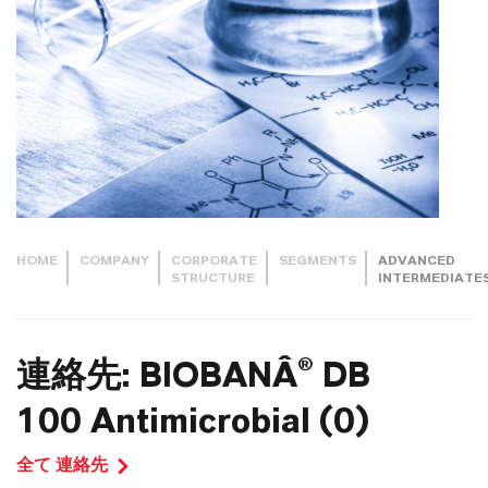
HOME
COMPANY
CORPORATE
SEGMENTS
ADVANCED
STRUCTURE
INTERMEDIATE
連絡先: BIOBANÂ® DB
100 Antimicrobial (0)
全て 連絡先