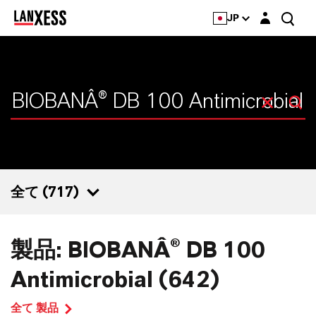
Login layer
JP
全て (
717
)
717
製品: BIOBANÂ® DB 100
642
Antimicrobial (642)
43
全て 製品