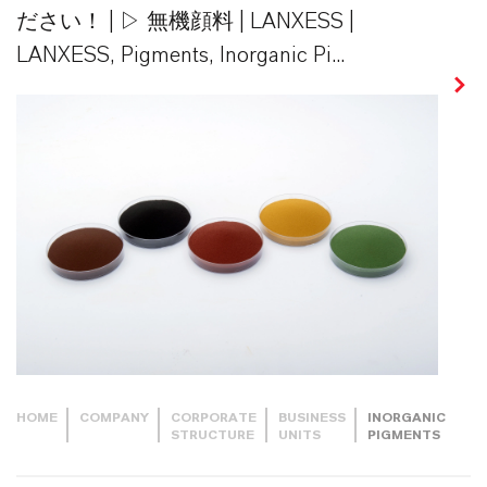
ださい！ | ▷ 無機顔料 | LANXESS |
LANXESS, Pigments, Inorganic Pi...
HOME
COMPANY
CORPORATE
BUSINESS
INORGANIC
STRUCTURE
UNITS
PIGMENTS