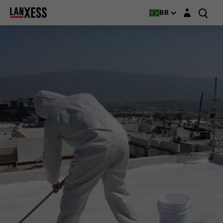
Login layer
BR