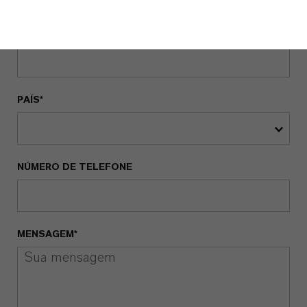
E-MAIL*
PAÍS*
NÚMERO DE TELEFONE
MENSAGEM*