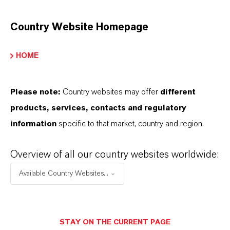
apenas na durabilidade dos revestimentos, mas
Country Website Homepage
também na criação de espaços mais saudáveis,
confortáveis
e protegidos.
HOME
Please note:
Country websites may offer
different
Entre em contato conosco
products, services, contacts and regulatory
information
specific to that market, country and region.
Como podemos te ajudar?
Overview of all our country websites worldwide:
NOME*
Available Country Websites...
EMPRESA*
STAY ON THE CURRENT PAGE