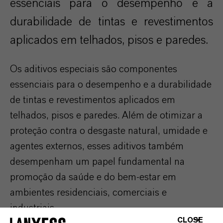
essenciais para o desempenho e a
durabilidade de tintas e revestimentos
aplicados em telhados, pisos e paredes.
Os aditivos especiais são componentes
essenciais para o desempenho e a durabilidade
de tintas e revestimentos aplicados em
telhados, pisos e paredes. Além de otimizar a
proteção contra o desgaste natural, umidade e
agentes externos, esses aditivos também
desempenham um papel fundamental na
promoção da saúde e do bem-estar em
ambientes residenciais, comerciais e
industriais.
CLOSE