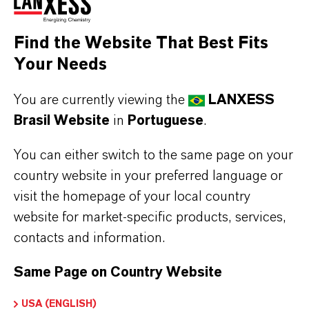
Em residências, escritórios ou áreas de grande
circulação, os aditivos especiais proporcionam
Find the Website That Best Fits
camadas adicionais de segurança, oferecendo
Your Needs
benefícios como repelência a insetos (IPEL®
6000), controle de ácaros (IPEL® 7003) e
You are currently viewing the
LANXESS
Brasil Website
in
Portuguese
.
assim melhorias significativas na qualidade do
ar. Para ambientes que exigem cuidados ainda
You can either switch to the same page on your
mais rigorosos — como hospitais, clínicas e
country website in your preferred language or
laboratórios — nossa linha de aditivos
visit the homepage of your local country
antimicrobianos AgNano® 6010 e Rozone®
website for market-specific products, services,
2000 garantem proteção ativa e contínua
contacts and information.
contra a proliferação bacteriana, contribuindo
para um ambiente mais seguro e higiênico.
Same Page on Country Website
USA (ENGLISH)
Utilizar aditivos especiais significa investir não