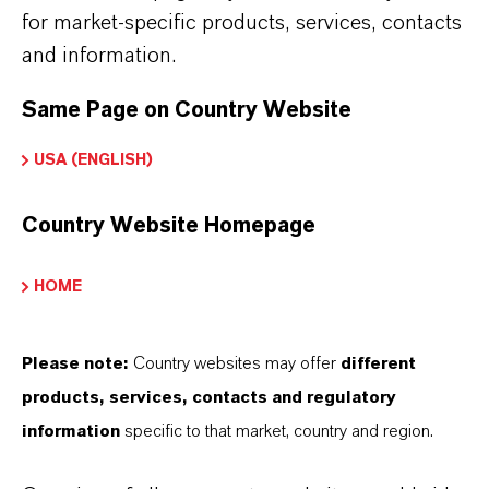
for market-specific products, services, contacts
Tipo de produto
and information.
igmentos de Cor
Same Page on Country Website
Cor
Amarelo
USA (ENGLISH)
ormulário de entrega
Country Website Homepage
icronizado
HOME
Peso molar
89
Please note:
Country websites may offer
different
ndice de cores
products, services, contacts and regulatory
77492.0000
information
specific to that market, country and region.
REACH