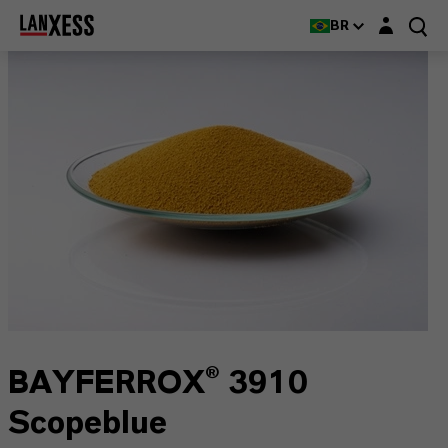
Login layer
BR
BAYFERROX® 3910
Scopeblue