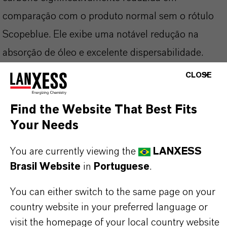
comparação com o produto normal sem o rótulo
Scopeblue. Ele exibe uma notável redução na
absorção de óleo e excelente dispersabilidade.
Pertence à gama de Pigmentos de Alta
CLOSE
Performance e atende aos mais altos requisitos
necessários na indústria de tintas e revestimentos.
Find the Website That Best Fits
Your Needs
You are currently viewing the
LANXESS
Brasil Website
in
Portuguese
.
INFORMAÇÕES SOBRE O PRODUTO
You can either switch to the same page on your
Marca
country website in your preferred language or
BAYFERROX®
visit the homepage of your local country website