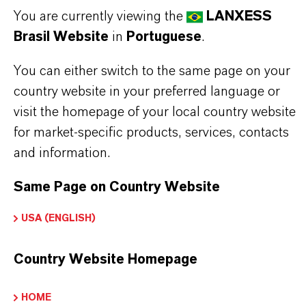
segurança. Leia sempre o rótulo e as
You are currently viewing the
LANXESS
informações do produto antes do uso. As
Brasil Website
in
Portuguese
.
inscrições e usos aprovados variam de acordo
You can either switch to the same page on your
com a região e países. Para obter pedidos e
country website in your preferred language or
usos aprovados atualizados, entre em contato
visit the homepage of your local country website
com seu representante local da LANXESS.
for market-specific products, services, contacts
and information.
Same Page on Country Website
INFORMAÇÕES SOBRE O PRODUTO
USA (ENGLISH)
Marca
Country Website Homepage
Maki®
HOME