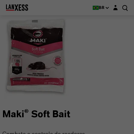
Login layer
BR
Maki® Soft Bait