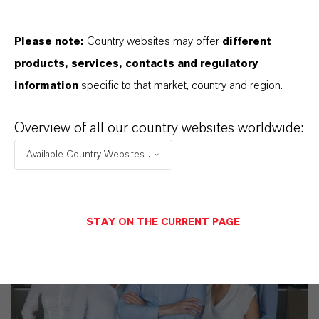
APLICATIVOS DE PRODUTOS
Please note:
Country websites may offer
different
products, services, contacts and regulatory
information
specific to that market, country and region.
SINÔNIMOS DO PRODUTO
Overview of all our country websites worldwide:
Available Country Websites...
STAY ON THE CURRENT PAGE