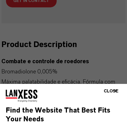
GET IN CONTACT
Product Description
Combate e controle de roedores
Bromadiolone 0,005%
Máxima palatabilidade e eﬁcácia. Fórmula com
CLOSE
altíssima atratividade. Isca fresca.
Todas as imagens do produto são apenas
Find the Website That Best Fits
para fins ilustrativos. Use biocidas com
Your Needs