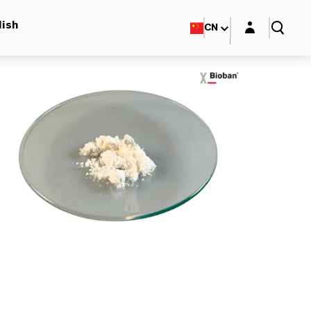
Login layer
lish
CN