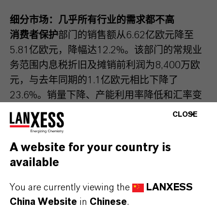
细分市场：几乎所有行业的需求都不高
消费者保护
部门的销售额从6.62亿欧元降至
5.81亿欧元，降幅达12.2%。该部门的常规业
务范围内息税折旧及摊销前利润为8,400万欧
元，与去年同期的1.1亿欧元相比下降了
23.6%。销量下降、产能利用率降低和汇率变
动对盈利发展和利润率产生了负面影响。常规
CLOSE
业务范围内息税折旧及摊销前利润率为
14.5%，而去年同期为16.6%。
A website for your country is
available
在
特殊添加剂
部门，由于建筑、电子和汽车行
业的需求减少，销售额有所下降。只有航空业
You are currently viewing the
LANXESS
的需求相对稳定。第三季度的销售额为5.49亿
China Website
in
Chinese
.
欧元，与去年同期的7.92亿欧元相比下降了