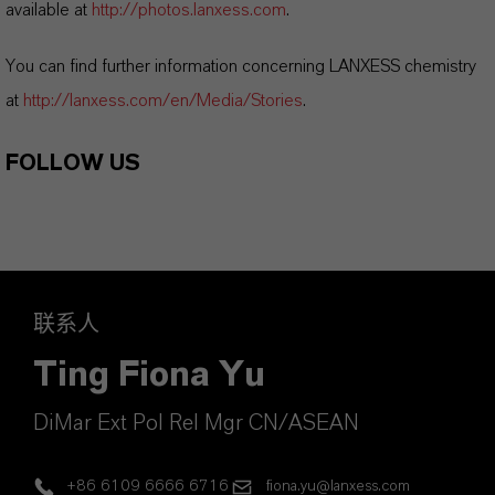
available at
http://photos.lanxess.com
.
You can find further information concerning LANXESS chemistry
at
http://lanxess.com/en/Media/Stories
.
FOLLOW US
联系人
Ting Fiona Yu
DiMar Ext Pol Rel Mgr CN/ASEAN
+86 6109 6666 6716
fiona.yu@lanxess.com