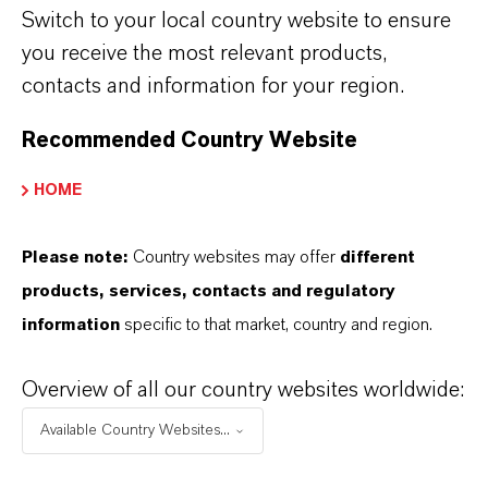
30.7%。需求疲软和库存减少导致产能利用率
Switch to your local country website to ensure
降低，这对收益产生了负面影响。与去年同期
you receive the most relevant products,
的1.21亿欧元相比，常规业务范围内息税折旧
contacts and information for your region.
及摊销前利润下降了72.7%，为3300万欧元。
Recommended Country Website
规业务范围内息税折旧及摊销前利润率为
6.0%，去年同期为15.3%。
HOME
由于需求疲软（尤其是建筑行业）和销售价格
Please note:
Country websites may offer
different
下降，
高品质中间体
业务部的业务发展受到了
products, services, contacts and regulatory
负面影响。该业务部门第三季度的销售额为
information
specific to that market, country and region.
4.03亿欧元，与去年同期的6.42亿欧元相比下
降了37.2%。高品质中间体业务的常规业务范
Overview of all our country websites worldwide:
围内息税折旧及摊销前利润为3,000万欧元，
Available Country Websites...
与去年同期的6,500万欧元相比下降了
53.8%，主要原因是产能利用率较低。常规业