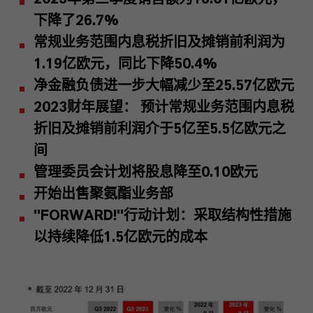
下降了
26.7%
常规业务范围内息税折旧及摊销前利润为
1.19
亿欧元，同比下降
50.4%
净金融负债进一步大幅减少至
25.57
亿欧元
2023
财年展望： 预计常规业务范围内息税
折旧及摊销前利润介于
5
亿至
5.5
亿欧元之
间
管理委员会计划将股息降至
0.10
欧元
开始出售聚氨酯业务部
"FORWARD!"
行动计划：采取结构性措施
以持续降低
1.5
亿欧元的成本