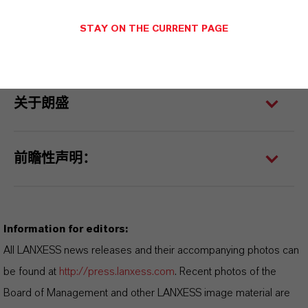
务范围内息税折旧及摊销前利润率为7.4%，去
STAY ON THE CURRENT PAGE
年同期为10.1%。
关于朗盛
前瞻性声明：
Information for editors:
All LANXESS news releases and their accompanying photos can
be found at
http://press.lanxess.com
. Recent photos of the
Board of Management and other LANXESS image material are