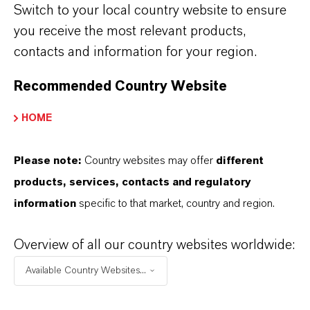
Switch to your local country website to ensure
you receive the most relevant products,
You can find further information concerning LANXESS chemistry
contacts and information for your region.
at
http://lanxess.com/en/Media/Stories
.
Recommended Country Website
FOLLOW US
HOME
Please note:
Country websites may offer
different
products, services, contacts and regulatory
联系人
information
specific to that market, country and region.
Ting Fiona Yu
Overview of all our country websites worldwide:
DiMar Ext Pol Rel Mgr CN/ASEAN
Available Country Websites...
+86 6109 6666 6716
fiona.yu@lanxess.com