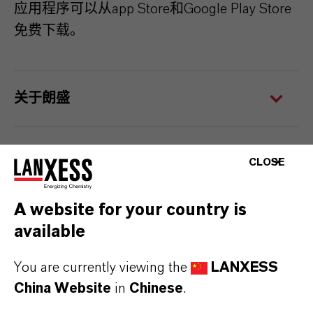
应用程序可以从app Store和Google Play Store
免费下载。
关于朗盛
前瞻性声明：
CLOSE
A website for your country is
Information for editors:
available
All LANXESS news releases and their accompanying photos can
You are currently viewing the
LANXESS
be found at
http://press.lanxess.com
. Recent photos of the
China Website
in
Chinese
.
Board of Management and other LANXESS image material are
available at
http://photos.lanxess.com
.