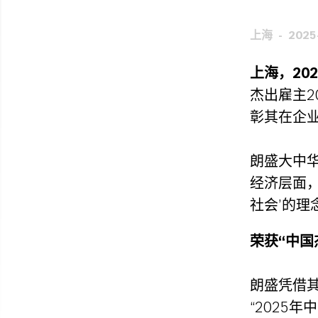
上海
2025
上海，202
杰出雇主2
彰其在企
朗盛大中
经济层面
社会’的理
荣获“中国
朗盛凭借
“2025