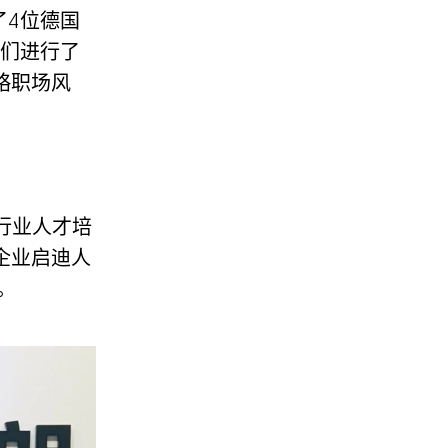
了4位德国
生们进行了
略职场风
和行业人才培
企业启迪人
。