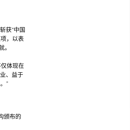
斩获“中国
奖项，以表
就。
不仅体现在
企业、益于
。”
构颁布的