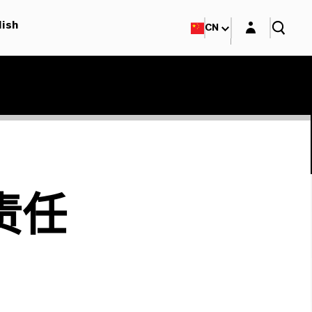
Login layer
lish
CN
责任