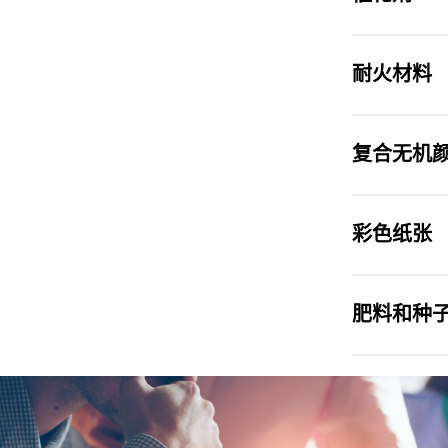
耐火材料
复合无机颜
彩色纸张
肥料和种