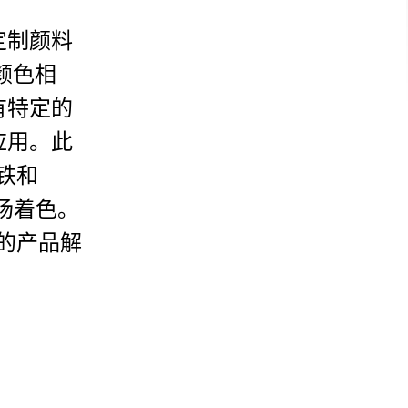
定制颜料
与颜色相
有特定的
应用。此
化铁和
现场着色。
门的产品解