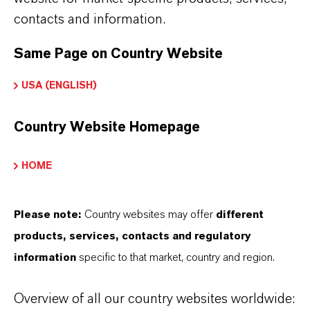
contacts and information.
油漆和涂料
屋顶涂料
Same Page on Country Website
干膜保护
USA (ENGLISH)
罐内防腐
海洋防污
Country Website Homepage
聚合物乳液
木器漆
HOME
特种纸和包装
皮革
Please note:
Country websites may offer
different
纸浆和纸张
products, services, contacts and regulatory
能源
information
specific to that market, country and region.
燃料
Overview of all our country websites worldwide:
生产