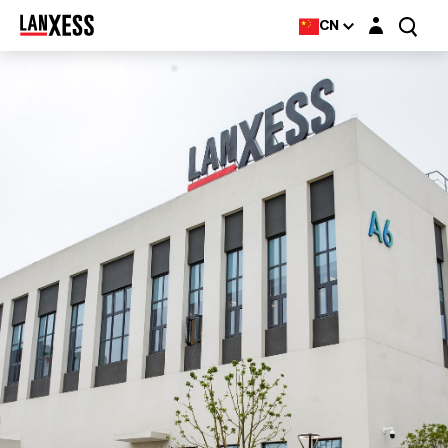
Login layer
CN