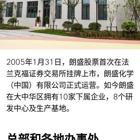
2005
年
1
月
31
日，朗盛股票首次在法
兰克福证券交易所挂牌上市，朗盛化学
（中国）有限公司正式运营。如今朗盛
在大中华区拥有10
家下属企业，8
个研
发中心及
生产基地。
总部和各地办事处